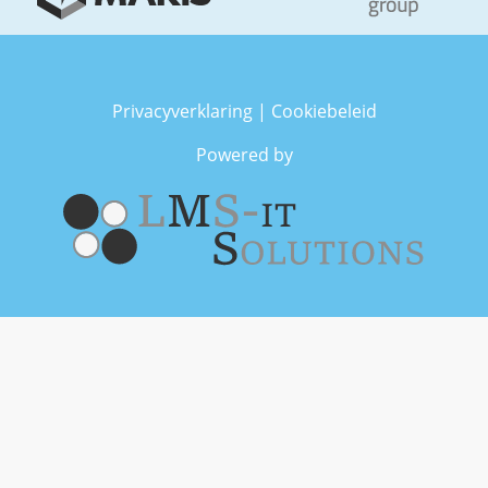
Privacyverklaring
|
Cookiebeleid
Powered by