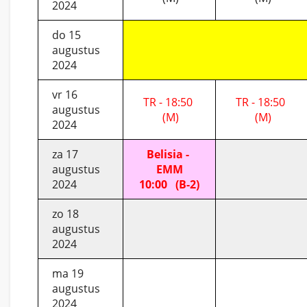
2024
do 15
augustus
2024
vr 16
TR - 18:50
TR - 18:50
augustus
(M)
(M)
2024
za 17
Belisia -
augustus
EMM
2024
10:00 (B-2)
zo 18
augustus
2024
ma 19
augustus
2024