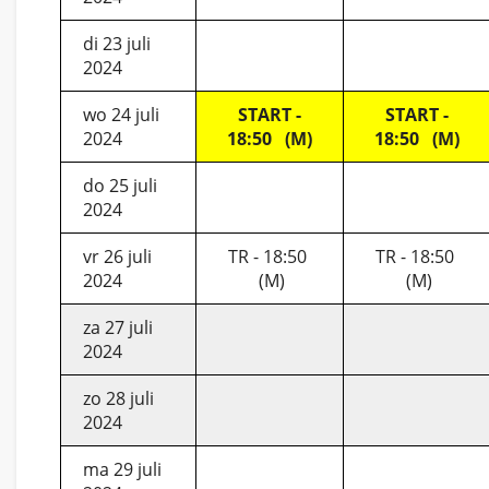
di 23 juli
2024
wo 24 juli
START -
START -
2024
18:50 (M)
18:50 (M)
do 25 juli
2024
vr 26 juli
TR - 18:50
TR - 18:50
2024
(M)
(M)
za 27 juli
2024
zo 28 juli
2024
ma 29 juli