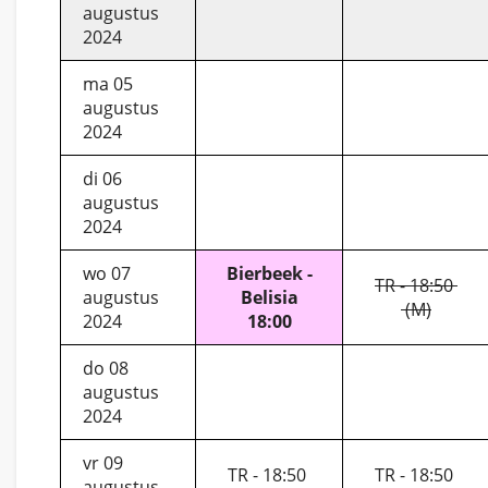
augustus
2024
ma 05
augustus
2024
di 06
augustus
2024
wo 07
Bierbeek -
TR - 18:50
augustus
Belisia
(M)
2024
18:00
do 08
augustus
2024
vr 09
TR - 18:50
TR - 18:50
augustus