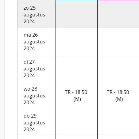
zo 25
augustus
2024
ma 26
augustus
2024
di 27
augustus
2024
wo 28
TR - 18:50
TR - 18:50
augustus
(M)
(M)
2024
do 29
augustus
2024