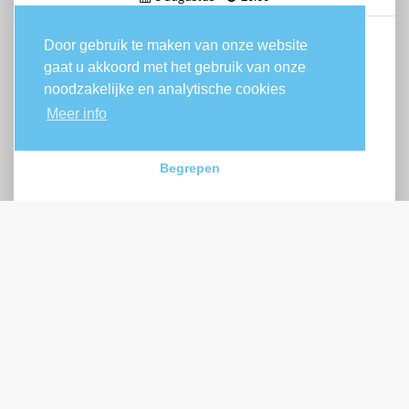
Door gebruik te maken van onze website
Sportpark Katteberg
gaat u akkoord met het gebruik van onze
noodzakelijke en analytische cookies
Meer info
Begrepen
Belisia Bilzen
-
KSK Tongeren