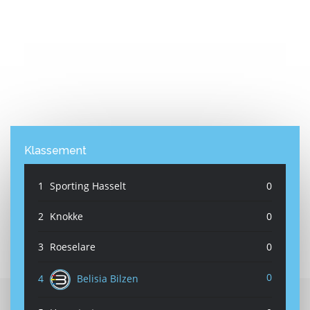
Klassement
1
Sporting Hasselt
0
2
Knokke
0
3
Roeselare
0
0
4
Belisia Bilzen